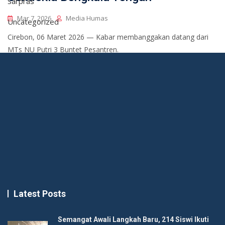
Sarpras
Mar 7, 2026
Media Humas
Uncategorized
Cirebon, 06 Maret 2026 — Kabar membanggakan datang dari
MTs NU Putri 3 Buntet Pesantren.
Latest Posts
Semangat Awali Langkah Baru, 214 Siswi Ikuti