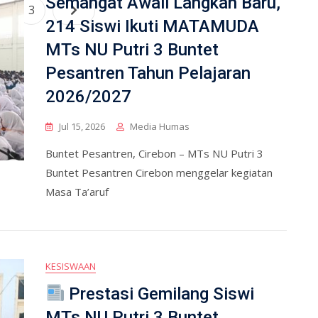
Semangat Awali Langkah Baru,
Paginasi
age
Page
3
214 Siswi Ikuti MATAMUDA
pos
MTs NU Putri 3 Buntet
Pesantren Tahun Pelajaran
2026/2027
Jul 15, 2026
Media Humas
Buntet Pesantren, Cirebon – MTs NU Putri 3
Buntet Pesantren Cirebon menggelar kegiatan
Masa Ta’aruf
KESISWAAN
Prestasi Gemilang Siswi
MTs NU Putri 3 Buntet