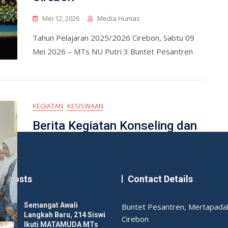
Mei 12, 2026
Media Humas
Tahun Pelajaran 2025/2026 Cirebon, Sabtu 09
Mei 2026 – MTs NU Putri 3 Buntet Pesantren
KEGIATAN
KESISWAAN
Berita Kegiatan Konseling dan
Peluncuran Buku Remaja
Mar 8, 2026
Media Humas
st Posts
Contact Details
Buntet, 29 Januari 2026 – Ruang Auditorium
MANU Putra Buntet Pesantren menjadi saksi
Semangat Awali
Buntet Pesantren, Mertapadak
sebuah kegiatan
Langkah Baru, 214 Siswi
Cirebon
Ikuti MATAMUDA MTs