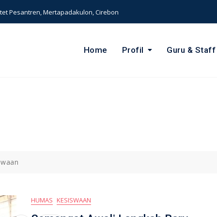
et Pesantren, Mertapadakulon, Cirebon
Home
Profil
Guru & Staff
swaan
HUMAS
KESISWAAN