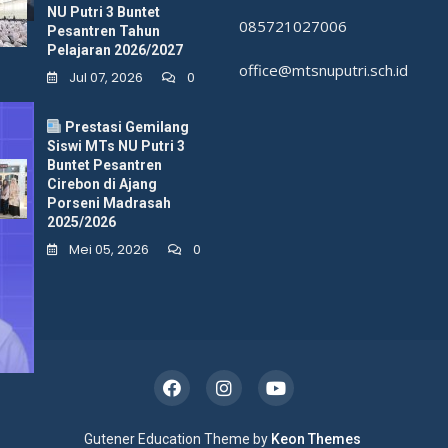
NU Putri 3 Buntet
085721027006
Pesantren Tahun
Pelajaran 2026/2027
office@mtsnuputri.sch.id
Jul 07, 2026
0
BERITA
KESISWAAN
Prestasi Gemilang
Siswi MTs NU Putri 3 Buntet
Siswi MTs NU Putri 3
Buntet Pesantren
Pesantren Lolos Seleksi MAN
Cirebon di Ajang
Porseni Madrasah
Insan Cendekia Bengkulu
2025/2026
Tengah
Mei 05, 2026
0
Mar 7, 2026
Media Humas
Cirebon, 06 Maret 2026 — Kabar
membanggakan datang dari MTs NU Putri 3
Buntet Pesantren.
Gutener Education Theme by
Keon Themes