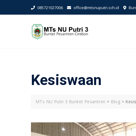
Skip
085721027006
office@mtsnuputri.sch.id
Bunt
to
content
Kesiswaan
MTs NU Putri 3 Buntet Pesantren
>
Blog
>
Kesi