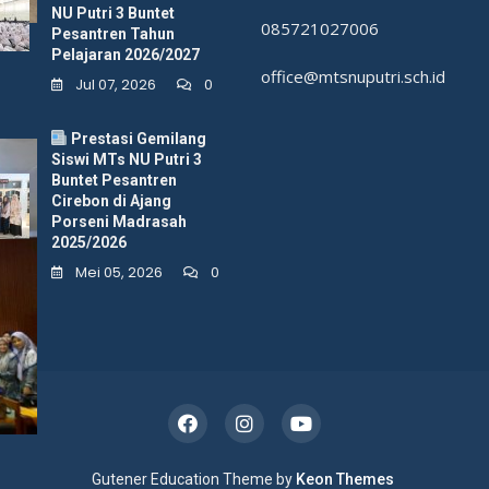
memperingati Hari Santri Nasional, para siswi
NU Putri 3 Buntet
085721027006
dari MTs
Pesantren Tahun
Pelajaran 2026/2027
office@mtsnuputri.sch.id
Jul 07, 2026
0
Prestasi Gemilang
KURIKULUM
Siswi MTs NU Putri 3
Buntet Pesantren
Penilaian Kinerja Guru MTs
Cirebon di Ajang
Porseni Madrasah
NU Putri 3 Buntet Pesantren:
2025/2026
Komitmen Meningkatkan Mutu
Mei 05, 2026
0
Pendidikan
Okt 16, 2025
Media Humas
Cirebon, 15 Oktober 2025 — MTs NU Putri 3
Buntet Pesantren melaksanakan kegiatan
Penilaian Kinerja
Gutener Education Theme by
Keon Themes