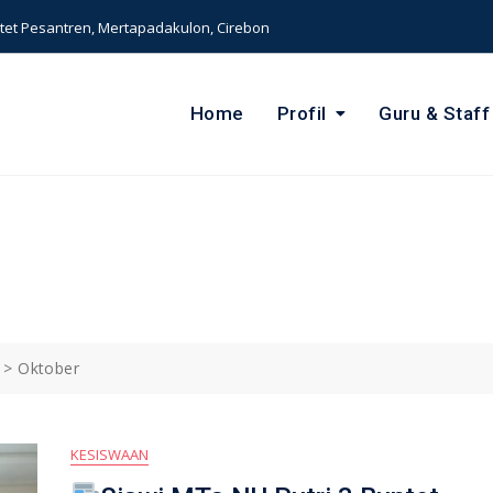
et Pesantren, Mertapadakulon, Cirebon
Home
Profil
Guru & Staff
>
Oktober
KESISWAAN