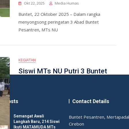
Okt 22, 2025
Media Humas
Buntet, 22 Oktober 2025 – Dalam rangka
menyongsong peringatan 3 Abad Buntet
Pesantren, MTs NU
KEGIATAN
Siswi MTs NU Putri 3 Buntet
Ikuti Upacara Hari Santri
Nasional Bersama Tokoh
Nasional
st Posts
Contact Details
Okt 22, 2025
Media Humas
Semangat Awali
Buntet Pesantren, Mertapadak
Langkah Baru, 214 Siswi
Buntet, 22 Oktober 2025 — Dalam semangat
Cirebon
Ikuti MATAMUDA MTs