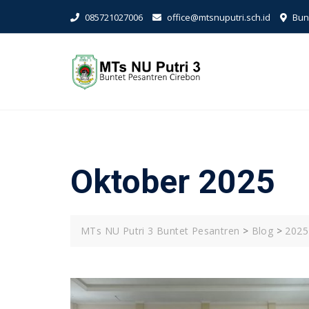
Skip
085721027006
office@mtsnuputri.sch.id
Bunt
to
content
Oktober 2025
MTs NU Putri 3 Buntet Pesantren
>
Blog
>
2025