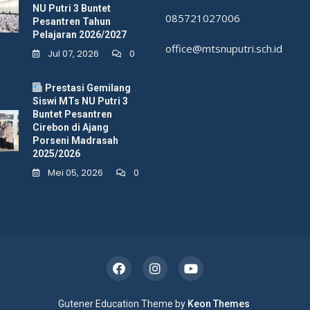
NU Putri 3 Buntet
085721027006
Pesantren Tahun
Pelajaran 2026/2027
office@mtsnuputri.sch.id
Jul 07, 2026
0
Prestasi Gemilang
Siswi MTs NU Putri 3
Buntet Pesantren
Cirebon di Ajang
Porseni Madrasah
2025/2026
Mei 05, 2026
0
Gutener Education Theme by
Keon Themes