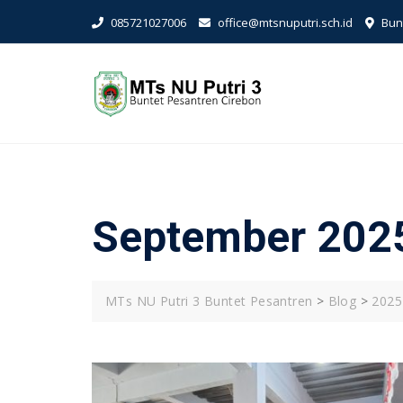
Skip
085721027006
office@mtsnuputri.sch.id
Bunt
to
content
September 202
MTs NU Putri 3 Buntet Pesantren
>
Blog
>
2025