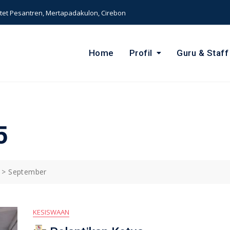
et Pesantren, Mertapadakulon, Cirebon
Home
Profil
Guru & Staff
5
>
September
KESISWAAN