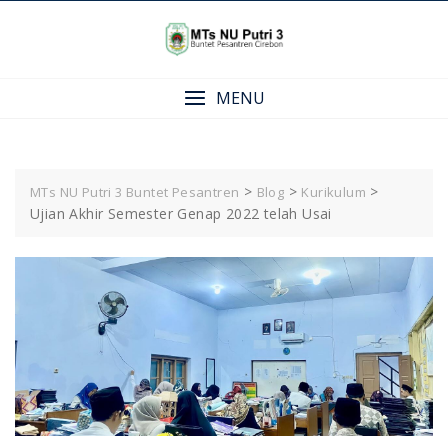
Skip
to
content
MENU
>
>
>
MTs NU Putri 3 Buntet Pesantren
Blog
Kurikulum
Ujian Akhir Semester Genap 2022 telah Usai