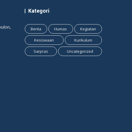
Kategori
ulon,
Berita
Humas
Kegiatan
Kesiswaan
Kurikulum
Sarpras
Uncategorized