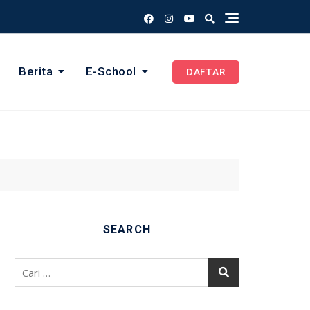
Berita
E-School
DAFTAR
SEARCH
Cari
untuk: