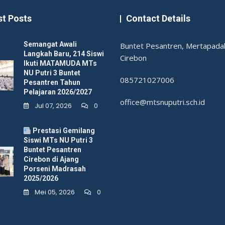
st Posts
Contact Details
Semangat Awali
Buntet Pesantren, Mertapadak
Langkah Baru, 214 Siswi
Cirebon
Ikuti MATAMUDA MTs
NU Putri 3 Buntet
085721027006
Pesantren Tahun
Pelajaran 2026/2027
office@mtsnuputri.sch.id
Jul 07, 2026
0
Prestasi Gemilang
Siswi MTs NU Putri 3
Buntet Pesantren
Cirebon di Ajang
Porseni Madrasah
2025/2026
Mei 05, 2026
0