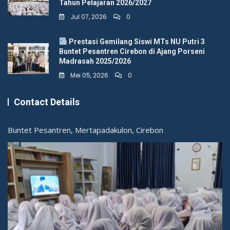
Tahun Pelajaran 2026/2027
BERITA
KEGIATAN
Jul 07, 2026
0
Guru MTs NU Putri Buntet Pesantren
Luncurkan Antologi Puisi “Sabda
Prestasi Gemilang Siswi MTs NU Putri 3
Buntet Pesantren Cirebon di Ajang Porseni
Mendung”
Madrasah 2025/2026
Mei 05, 2026
0
Mei 18, 2023
Admin
Contact Details
Sri Mandah Syakiroh, seorang guru bahasa Indonesia di
Madrasah Tsanawiyah Nahdlatul Ulama (MTs NU) Putri
Buntet Pesantren, Mertapadakulon, Cirebon
085721027006
office@mtsnuputri.sch.id
Kategori