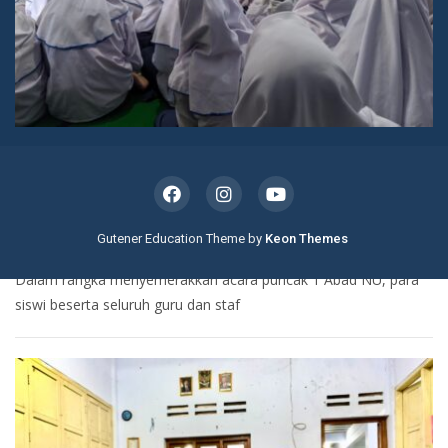
Berita
Humas
Kegiatan
Kesiswaan
Kurikulum
Sarpras
Uncategorized
BERITA
KESISWAAN
NOBAR DALAM RANGKA 1 ABAD NU
Gutener Education Theme by
Keon Themes
Feb 9, 2023
Media Kurikulum
Dalam rangka menyemerakkan acara puncak 1 Abad NU, para
siswi beserta seluruh guru dan staf