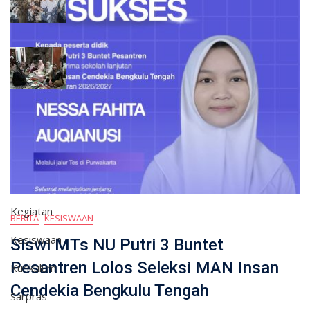
Mar 03, 2026
0
MTs NU Putri 3 Buntet Pesantren Gelar Tahlil
dan Buka Puasa Bersama
Mar 03, 2026
0
KATEGORI
Berita
Humas
Kegiatan
BERITA
KESISWAAN
Kesiswaan
Siswi MTs NU Putri 3 Buntet
Pesantren Lolos Seleksi MAN Insan
Kurikulum
Cendekia Bengkulu Tengah
Sarpras