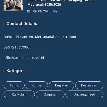
Buntet Pesantren Cirebon di Ajang Porseni
Madrasah 2025/2026
Mei 05, 2026
0
Contact Details
Buntet Pesantren, Mertapadakulon, Cirebon
085721027006
office@mtsnuputri.sch.id
Kategori
Berita
Humas
Kegiatan
Kesiswaan
Kurikulum
Sarpras
Uncategorized