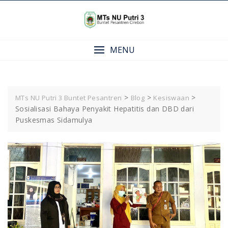
Skip
to
content
MENU
>
>
>
MTs NU Putri 3 Buntet Pesantren
Blog
Kesiswaan
Sosialisasi Bahaya Penyakit Hepatitis dan DBD dari
Puskesmas Sidamulya